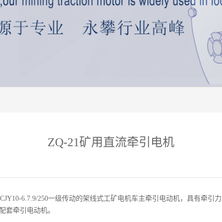
ZQ-21矿用直流牵引电机
9/250、CJY10-6.7.9/250一级传动的架线式工矿电机车主牵引电动
配套牵引电动机。